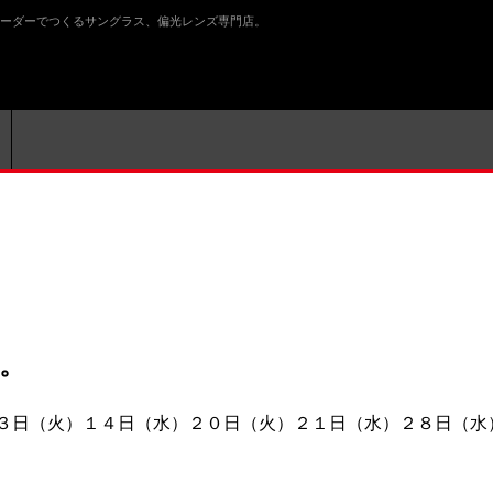
ル-。オーダーでつくるサングラス、偏光レンズ専門店。
。
３日（火）１４日（水）２０日（火）２１日（水）２８日（水